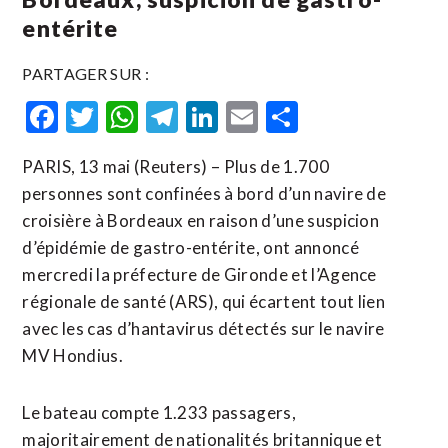
entérite
PARTAGER SUR :
Facebook
Twitter
WhatsApp
Telegram
LinkedIn
Email
Partager
PARIS, 13 mai (Reuters) – Plus de 1.700
personnes sont confinées à bord d’un navire de
croisière à Bordeaux en raison d’une suspicion
d’épidémie de gastro-entérite, ont annoncé
mercredi la préfecture de ​Gironde ‌et l’Agence
régionale de santé (ARS), ​qui écartent tout ⁠lien
avec les cas d’hantavirus détectés sur ‌le navire
‌MV Hondius.
Le bateau compte 1.233 passagers,
majoritairement de nationalités britannique et