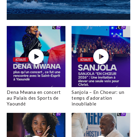
Dena Mwana en concert
Sanjola – En Choeur: un
au Palais des Sports de
temps d’adoration
Yaoundé
inoubliable