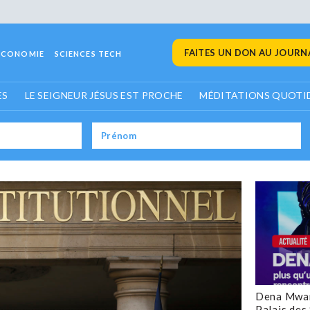
FAITES UN DON AU JOURNA
ECONOMIE
SCIENCES TECH
ES
LE SEIGNEUR JÉSUS EST PROCHE
MÉDITATIONS QUOTI
Dena Mwan
Palais des