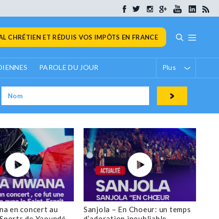
L CHRÉTIEN ET RÉDUIS VOS IMPÔTS EN FRANCE
DIENNES
PAROLE DU JOUR
Plus
a en concert au
Sanjola – En Choeur: un temps
 Sports de Yaoundé
d’adoration inoubliable