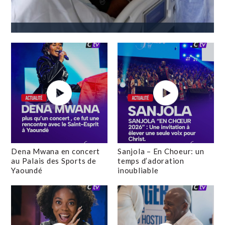
Dena Mwana en concert
Sanjola – En Choeur: un
au Palais des Sports de
temps d’adoration
Yaoundé
inoubliable