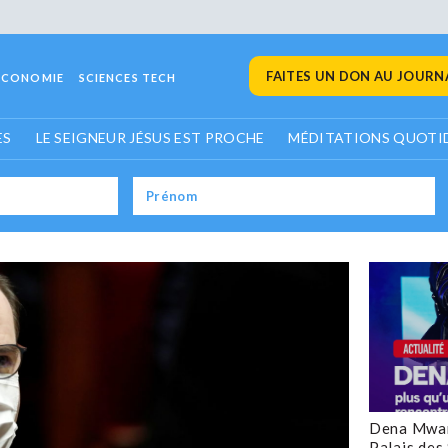
FAITES UN DON AU JOURNA
ECONOMIE
SCIENCES TECH
ES
LE SEIGNEUR JÉSUS EST PROCHE
MÉDITATIONS QUOTI
Dena Mwan
Palais des