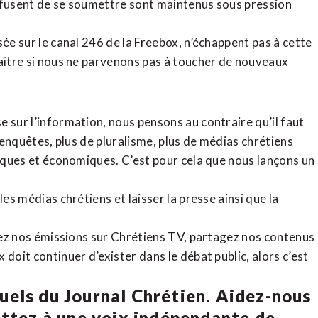
refusent de se soumettre sont maintenus sous pression
sée sur le canal 246 de la Freebox, n’échappent pas à cette
raître si nous ne parvenons pas à toucher de nouveaux
 sur l’information, nous pensons au contraire qu’il faut
d’enquêtes, plus de pluralisme, plus de médias chrétiens
tiques et économiques. C’est pour cela que nous lançons un
es médias chrétiens et laisser la presse ainsi que la
rdez nos émissions sur Chrétiens TV, partagez nos contenus
doit continuer d’exister dans le débat public, alors c’est
uels du Journal Chrétien. Aidez-nous
ettez à une voix indépendante de