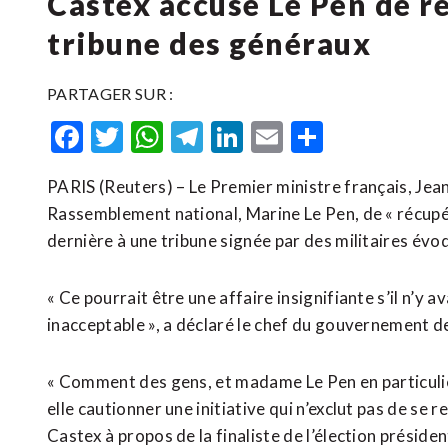
Castex accuse Le Pen de r
tribune des généraux
PARTAGER SUR :
Facebook
Twitter
WhatsApp
Telegram
LinkedIn
Email
Partager
PARIS (Reuters) – Le Premier ministre français, Jea
Rassemblement national, Marine Le Pen, de « récupér
dernière à une tribune signée par des militaires évoq
« Ce pourrait être une affaire insignifiante s’il n’y av
inacceptable », a déclaré le chef du gouvernement de
« Comment des gens, et madame Le Pen en particulier 
elle cautionner une initiative qui n’exclut pas de se r
Castex à propos de la finaliste de l’élection préside