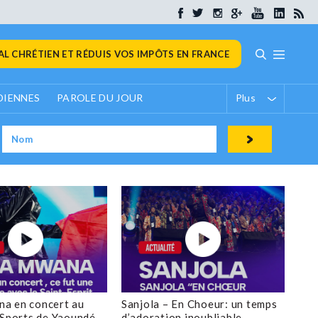
L CHRÉTIEN ET RÉDUIS VOS IMPÔTS EN FRANCE
DIENNES
PAROLE DU JOUR
Plus
a en concert au
Sanjola – En Choeur: un temps
 Sports de Yaoundé
d’adoration inoubliable