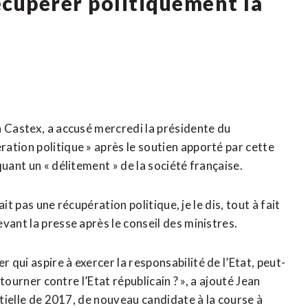
écupérer politiquement la
n Castex, a accusé mercredi la présidente du
ation politique » après le soutien apporté par cette
uant un « délitement » de la société française.
ait pas une récupération politique, je le dis, tout à fait
vant la presse après le conseil des ministres.
qui aspire à exercer la responsabilité de l’Etat, peut-
etourner contre l’Etat républicain ? », a ajouté Jean
ntielle de 2017, de nouveau candidate à la course à