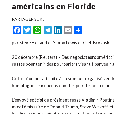
américains en Floride
PARTAGER SUR :
Facebook
Twitter
WhatsApp
Telegram
LinkedIn
Email
Partager
par Steve Holland et Simon Lewis et Gleb Bryanski
20 décembre (Reuters) – Des négociateurs américai
russes pour tenir des pourparlers visant à ​parvenir à 
Cette réunion ⁠fait suite à un sommet organisé vendr
homologues européens dans l’espoir de mettre fin à l
L’envoyé spécial du président russe Vladimir Poutine, 
avec l’émissaire de Donald Trump, Steve Witkoff, et
les discussions avaient été ​constructives et qu’elle