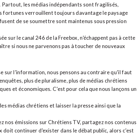
. Partout, les médias indépendants sont fragilisés,
 fortunes verrouillent toujours davantage le paysage
refusent de se soumettre sont maintenus sous pression
sée sur le canal 246 de la Freebox, n’échappent pas à cette
raître si nous ne parvenons pas à toucher de nouveaux
 sur l’information, nous pensons au contraire qu’il faut
d’enquêtes, plus de pluralisme, plus de médias chrétiens
tiques et économiques. C’est pour cela que nous lançons un
es médias chrétiens et laisser la presse ainsi que la
rdez nos émissions sur Chrétiens TV, partagez nos contenus
doit continuer d’exister dans le débat public, alors c’est