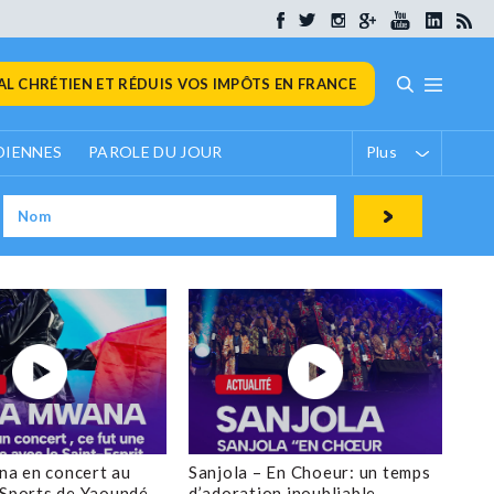
L CHRÉTIEN ET RÉDUIS VOS IMPÔTS EN FRANCE
DIENNES
PAROLE DU JOUR
Plus
a en concert au
Sanjola – En Choeur: un temps
 Sports de Yaoundé
d’adoration inoubliable