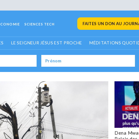
FAITES UN DON AU JOURNA
ECONOMIE
SCIENCES TECH
ES
LE SEIGNEUR JÉSUS EST PROCHE
MÉDITATIONS QUOTI
Dena Mwan
Palais des