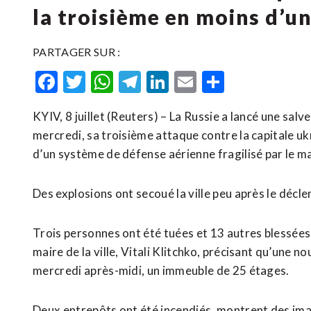
la troisième en moins d’u
PARTAGER SUR :
Facebook
Twitter
WhatsApp
Telegram
LinkedIn
Email
Partager
KYIV, 8 juillet (Reuters) – La Russie a lancé une salv
mercredi, sa troisième attaque contre la capitale uk
d’un système de défense aérienne fragilisé par ​le m
Des explosions ont secoué la ville ​peu après le ⁠déc
Trois personnes ont été tuées et 13 autres ‌blessées
maire de la ville, Vitali Klitchko, précisant qu’une n
mercredi après-midi, un ​immeuble de 25 étages.
Deux entrepôts ont été incendiés, montrent des im