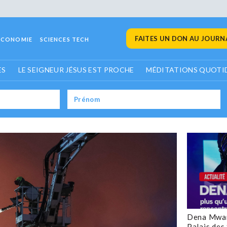
FAITES UN DON AU JOURNA
ECONOMIE
SCIENCES TECH
ES
LE SEIGNEUR JÉSUS EST PROCHE
MÉDITATIONS QUOTI
Dena Mwan
Palais des