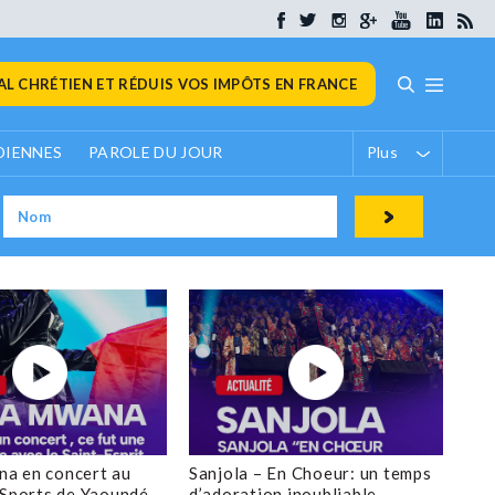
L CHRÉTIEN ET RÉDUIS VOS IMPÔTS EN FRANCE
DIENNES
PAROLE DU JOUR
Plus
a en concert au
Sanjola – En Choeur: un temps
 Sports de Yaoundé
d’adoration inoubliable