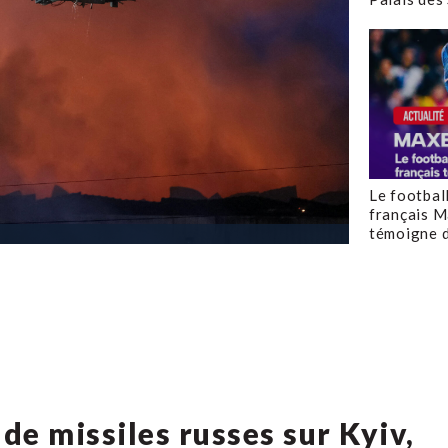
Le footbal
français M
témoigne d
e missiles russes sur Kyiv,