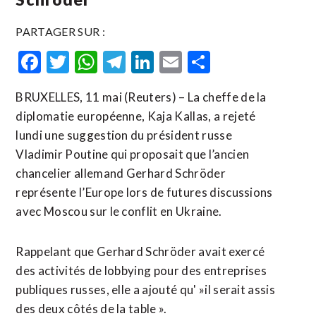
PARTAGER SUR :
Facebook
Twitter
WhatsApp
Telegram
LinkedIn
Email
Partager
BRUXELLES, 11 mai (Reuters) – La cheffe de la
diplomatie européenne, Kaja Kallas, a rejeté
lundi une suggestion du président russe
Vladimir Poutine qui proposait que l’ancien ​
chancelier ‌allemand Gerhard Schröder
représente l’Europe ​lors ⁠de futures discussions
avec Moscou sur le ‌conflit en ‌Ukraine.
Rappelant que Gerhard Schröder avait exercé
des activités de lobbying pour des entreprises
publiques russes, elle ​a ajouté qu' »il serait assis
des deux côtés de la table ».