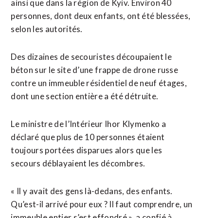
ainsi que dans ⁠la région de Kyiv. Environ 40
personnes, dont deux enfants, ont été blessées,
selon les autorités.
Des dizaines de secouristes découpaient le
béton sur le site d’une ⁠frappe de drone russe
contre un immeuble résidentiel de neuf étages,
dont une section entière a été détruite.
Le ministre de l’Intérieur Ihor Klymenko a
déclaré que plus de 10 personnes étaient
toujours portées disparues alors que les
secours déblayaient les décombres.
« Il y avait des gens là-dedans, des enfants.
Qu’est-il arrivé pour eux ? Il faut comprendre, un
immeuble entier s’est effondré », a confié à