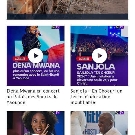
Dena Mwana en concert
Sanjola – En Choeur: un
au Palais des Sports de
temps d’adoration
Yaoundé
inoubliable