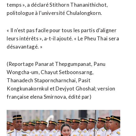
temps », a déclaré Stithorn Thananithichot,
politologue à l’université Chulalongkorn.
« Il n’est pas facile pour tous les partis d’aligner
leurs intérêts », a-t-il ajouté. « Le Pheu Thai sera
désavantagé. »
(Reportage Panarat Thepgumpanat, Panu
Wongcha-um, Chayut Setboonsarng,
Thanadech Staporncharnchai, Pasit
Kongkunakornkul et Devjyot Ghoshal; version
française elena Smirnova, édité par)