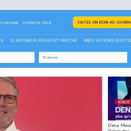
FAITES UN DON AU JOURNA
ECONOMIE
SCIENCES TECH
ES
LE SEIGNEUR JÉSUS EST PROCHE
MÉDITATIONS QUOTI
Dena Mwan
Palais des