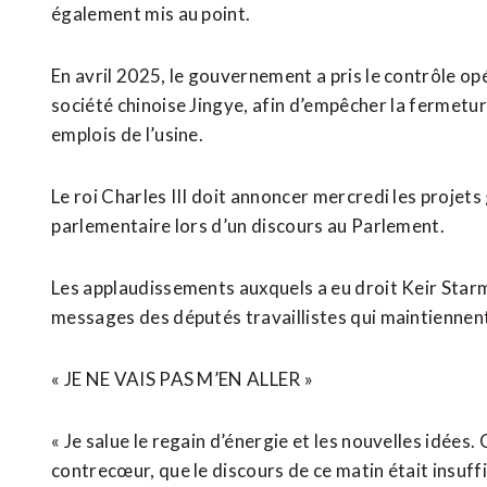
également mis au point.
En avril 2025, le gouvernement a pris le contrôle opé
société chinoise Jingye, afin d’empêcher ⁠la fermetu
emplois de l’usine.
Le roi Charles III doit annoncer mercredi les proje
⁠parlementaire lors d’un discours au Parlement.
Les applaudissements auxquels a eu droit Keir Starm
messages ​des députés travaillistes qui maintiennent 
« JE NE VAIS PAS M’EN ALLER »
« Je salue le regain d’énergie et les nouvelles idées. 
contrecœur, que le ​discours de ce matin était insuffi