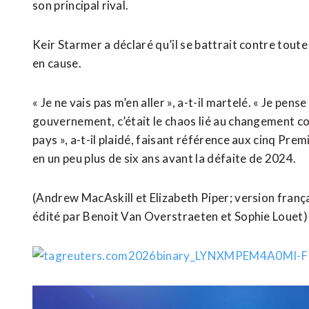
son principal rival.
Keir Starmer a déclaré qu’il se battrait contre toute 
en cause.
« Je ne vais ⁠pas m’en aller », a-t-il martelé. « Je pe
gouvernement, c’était le chaos lié au changement con
pays », a-t-il plaidé, faisant référence aux cinq Pr
en un peu plus de ​six ans avant la défaite de 2024.
(Andrew MacAskill et Elizabeth Piper; version franç
édité par Benoit Van Overstraeten et Sophie Louet)