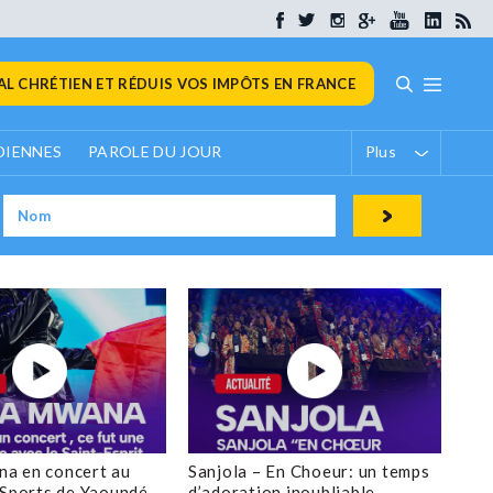
L CHRÉTIEN ET RÉDUIS VOS IMPÔTS EN FRANCE
DIENNES
PAROLE DU JOUR
Plus
a en concert au
Sanjola – En Choeur: un temps
 Sports de Yaoundé
d’adoration inoubliable