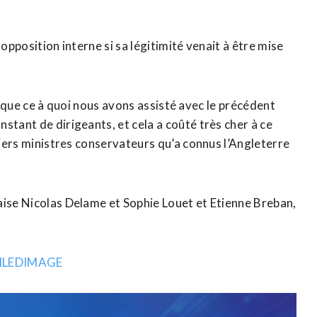
opposition interne si sa légitimité venait à être mise
nse que ce à quoi nous avons assisté avec le précédent
stant de dirigeants, et cela a coûté très cher à ce
emiers ministres conservateurs qu’a connus l’Angleterre
aise Nicolas Delame et Sophie Louet ​et Etienne Breban,