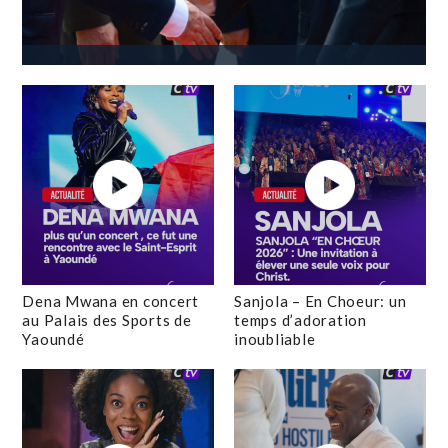
Dena Mwana en concert
Sanjola – En Choeur: un
au Palais des Sports de
temps d’adoration
Yaoundé
inoubliable