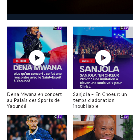
Dena Mwana en concert
Sanjola – En Choeur: un
au Palais des Sports de
temps d’adoration
Yaoundé
inoubliable