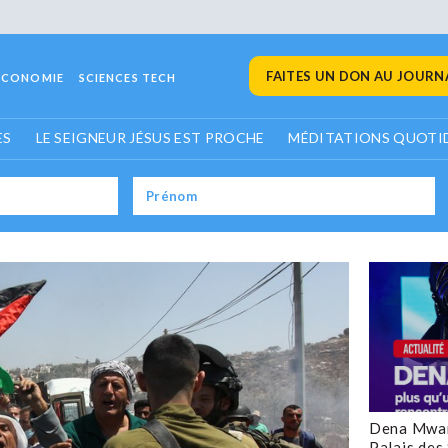
FAITES UN DON AU JOURNA
ECONOMIE
SCIENCES TECH
ES
LE SEIGNEUR JÉSUS EST PROCHE
MÉDITATIONS QUOTI
Dena Mwan
Palais des