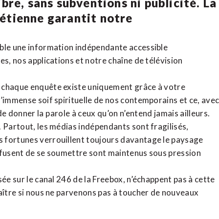
bre, sans subventions ni publicité. La
rétienne
garantit notre
ible une information indépendante accessible
tes,
nos applications
et notre
chaîne de télévision
, chaque enquête existe uniquement grâce à votre
l’immense soif spirituelle de nos contemporains et ce, ave
de donner la parole à ceux qu’on n’entend jamais ailleurs.
. Partout, les médias indépendants sont fragilisés,
 fortunes verrouillent toujours davantage le paysage
refusent de se soumettre sont maintenus sous pression
sée sur le canal 246 de la Freebox, n’échappent pas à cette
raître si nous ne parvenons pas à toucher de nouveaux