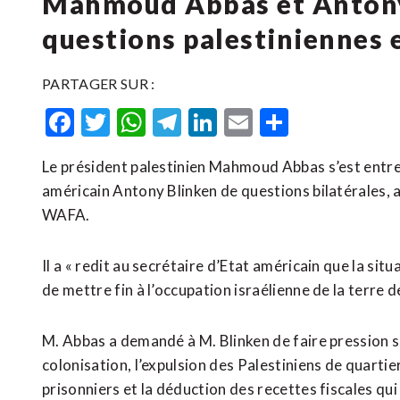
Mahmoud Abbas et Antony
questions palestiniennes e
PARTAGER SUR :
Facebook
Twitter
WhatsApp
Telegram
LinkedIn
Email
Partager
Le président palestinien Mahmoud Abbas s’est entret
américain Antony Blinken de questions bilatérales, a
WAFA.
Il a « redit au secrétaire d’Etat américain que la situ
de mettre fin à l’occupation israélienne de la terre de
M. Abbas a demandé à M. Blinken de faire pression su
colonisation, l’expulsion des Palestiniens de quarti
prisonniers et la déduction des recettes fiscales qui 