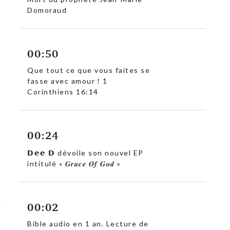
Domoraud
00:50
Que tout ce que vous faites se
fasse avec amour ! 1
Corinthiens 16:14
00:24
𝗗𝗲𝗲 𝗗 dévoile son nouvel EP
intitulé « 𝑮𝒓𝒂𝒄𝒆 𝑶𝒇 𝑮𝒐𝒅 »
00:02
Bible audio en 1 an. Lecture de