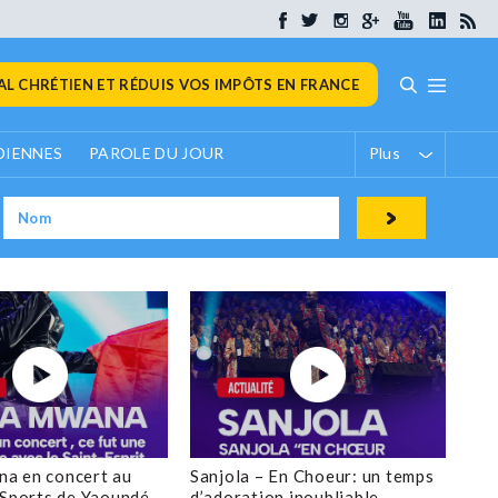
L CHRÉTIEN ET RÉDUIS VOS IMPÔTS EN FRANCE
DIENNES
PAROLE DU JOUR
Plus
a en concert au
Sanjola – En Choeur: un temps
 Sports de Yaoundé
d’adoration inoubliable