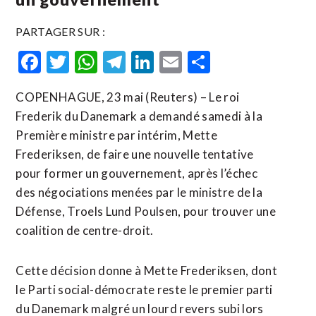
PARTAGER SUR :
Facebook
Twitter
WhatsApp
Telegram
LinkedIn
Email
Partager
COPENHAGUE, 23 mai (Reuters) – Le roi
Frederik du Danemark a demandé samedi à la
Première ministre par intérim, Mette
Frederiksen, de faire une nouvelle tentative
pour former un ​gouvernement, ‌après l’échec
des négociations ​menées par ⁠le ministre de la
Défense, Troels Lund ‌Poulsen, pour ‌trouver une
coalition de centre-droit.
Cette décision donne à Mette Frederiksen, dont
le Parti social-démocrate reste le premier ​parti
du Danemark malgré un lourd revers subi lors