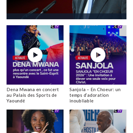
Dena Mwana en concert
Sanjola – En Choeur: un
au Palais des Sports de
temps d’adoration
Yaoundé
inoubliable