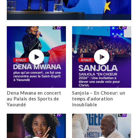
Dena Mwana en concert
Sanjola – En Choeur: un
au Palais des Sports de
temps d’adoration
Yaoundé
inoubliable