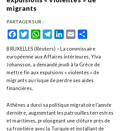
migrants
PARTAGER SUR :
Facebook
Twitter
WhatsApp
Telegram
LinkedIn
Email
Partager
BRUXELLES (Reuters) – La commissaire
européenne aux Affaires intérieures, Ylva
Johansson, a demandé jeudi à la Grèce de
mettre fin aux expulsions « violentes » de
migrants au risque de perdre ses aides
financières.
Athènes a durci sa politique migratoire l’année
dernière, augmentant les patrouilles terrestres
et maritimes, prolongeant une clôture près de
sa frontière avec la Turquie et installant de