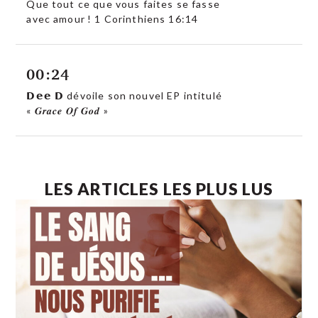
Que tout ce que vous faites se fasse
avec amour ! 1 Corinthiens 16:14
00:24
𝗗𝗲𝗲 𝗗 dévoile son nouvel EP intitulé
« 𝑮𝒓𝒂𝒄𝒆 𝑶𝒇 𝑮𝒐𝒅 »
LES ARTICLES LES PLUS LUS