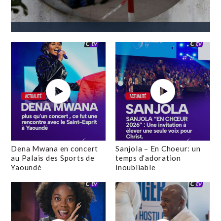
Dena Mwana en concert
Sanjola – En Choeur: un
au Palais des Sports de
temps d’adoration
Yaoundé
inoubliable