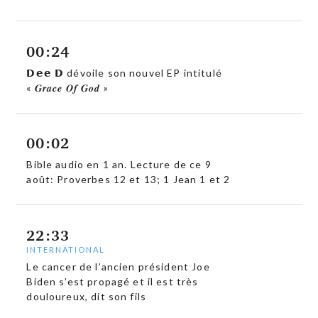
00:24
𝗗𝗲𝗲 𝗗 dévoile son nouvel EP intitulé
« 𝑮𝒓𝒂𝒄𝒆 𝑶𝒇 𝑮𝒐𝒅 »
00:02
Bible audio en 1 an. Lecture de ce 9
août: Proverbes 12 et 13; 1 Jean 1 et 2
22:33
INTERNATIONAL
Le cancer de l’ancien président Joe
Biden s’est propagé et il est très
douloureux, dit son fils