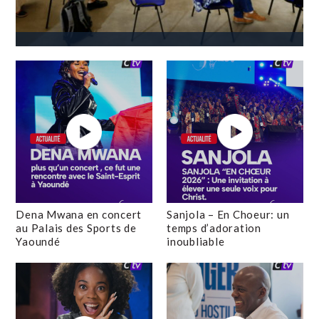
Dena Mwana en concert
Sanjola – En Choeur: un
au Palais des Sports de
temps d’adoration
Yaoundé
inoubliable