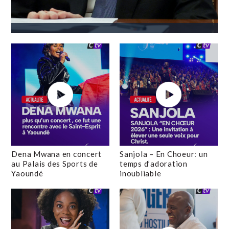
Dena Mwana en concert
Sanjola – En Choeur: un
au Palais des Sports de
temps d’adoration
Yaoundé
inoubliable