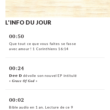
L'INFO DU JOUR
00:50
Que tout ce que vous faites se fasse
avec amour ! 1 Corinthiens 16:14
00:24
𝗗𝗲𝗲 𝗗 dévoile son nouvel EP intitulé
« 𝑮𝒓𝒂𝒄𝒆 𝑶𝒇 𝑮𝒐𝒅 »
00:02
Bible audio en 1 an. Lecture de ce 9