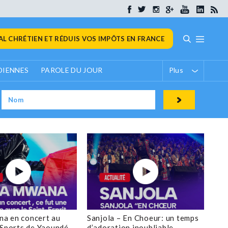
L CHRÉTIEN ET RÉDUIS VOS IMPÔTS EN FRANCE
DIENNES
PAROLE DU JOUR
Plus
a en concert au
Sanjola – En Choeur: un temps
 Sports de Yaoundé
d’adoration inoubliable