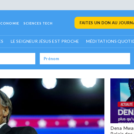
FAITES UN DON AU JOURNA
ECONOMIE
SCIENCES TECH
ES
LE SEIGNEUR JÉSUS EST PROCHE
MÉDITATIONS QUOTI
Dena Mwan
Palais des