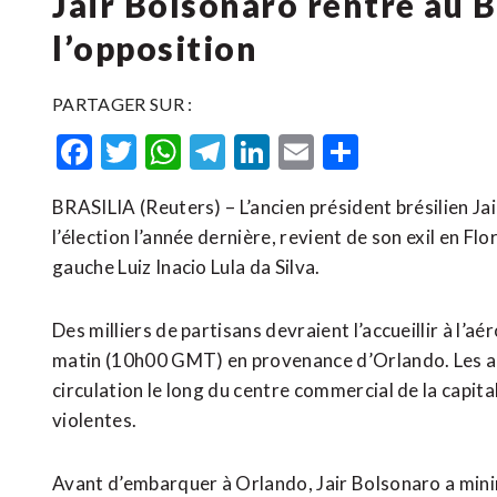
Jair Bolsonaro rentre au B
l’opposition
PARTAGER SUR :
Facebook
Twitter
WhatsApp
Telegram
LinkedIn
Email
Partager
BRASILIA (Reuters) – L’ancien président brésilien Jai
l’élection l’année dernière, revient de son exil en Fl
gauche Luiz Inacio Lula da Silva.
Des milliers de partisans devraient l’accueillir à l’a
matin (10h00 GMT) en provenance d’Orlando. Les aut
circulation le long du centre commercial de la capita
violentes.
Avant d’embarquer à Orlando, Jair Bolsonaro a minimi