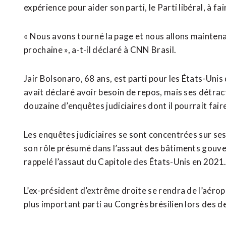
expérience pour aider son parti, le Parti libéral, à f
« Nous avons tourné la page et nous allons maintena
prochaine », a-t-il déclaré à CNN Brasil.
Jair Bolsonaro, 68 ans, est parti pour les États-Unis d
avait déclaré avoir besoin de repos, mais ses détracteu
douzaine d’enquêtes judiciaires dont il pourrait faire 
Les enquêtes judiciaires se sont concentrées sur ses
son rôle présumé dans l’assaut des bâtiments gouve
rappelé l’assaut du Capitole des États-Unis en 2021
L’ex-président d’extrême droite se rendra de l’aérop
plus important parti au Congrès brésilien lors des d