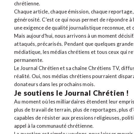
chrétienne
.
Chaque article, chaque émission, chaque reportage
générosité. C’est ce qui nous permet de répondre à 
une exigence de qualité journalistique reconnue,
et 
Mais aujourd’hui, nous arrivons à un moment décisif
attaqués, précarisés. Pendant que quelques grandes
médiatique, les médias chrétiens et tous ceux qui 
permanente.
Le Journal Chrétien et sa chaîne Chrétiens TV, diffu
réalité. Oui, nos médias chrétiens pourraient dispa
donateurs dans les prochains mois.
Je soutiens le Journal Chrétien !
Au moment où les milliardaires étendent leur emprise
plus de travail de terrain, plus de reportages, plus 
capables de résister aux pressions religieuses, poli
appel à la communauté chrétienne.
La question est simple : voulons-nous laisser mourir l