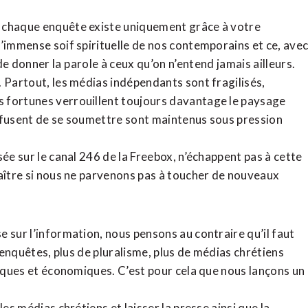
, chaque enquête existe uniquement grâce à votre
l’immense soif spirituelle de nos contemporains et ce, ave
de donner la parole à ceux qu’on n’entend jamais ailleurs.
. Partout, les médias indépendants sont fragilisés,
 fortunes verrouillent toujours davantage le paysage
refusent de se soumettre sont maintenus sous pression
sée sur le canal 246 de la Freebox, n’échappent pas à cette
raître si nous ne parvenons pas à toucher de nouveaux
 sur l’information, nous pensons au contraire qu’il faut
d’enquêtes, plus de pluralisme, plus de médias chrétiens
tiques et économiques. C’est pour cela que nous lançons un
es médias chrétiens et laisser la presse ainsi que la