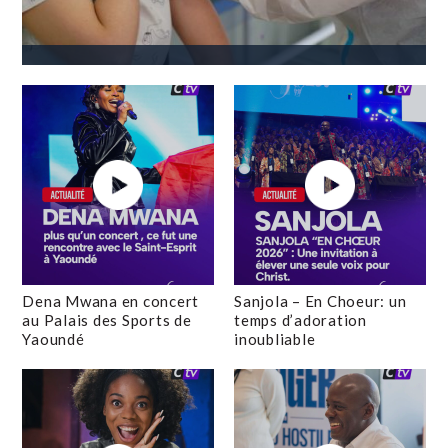
Dena Mwana en concert
Sanjola – En Choeur: un
au Palais des Sports de
temps d’adoration
Yaoundé
inoubliable