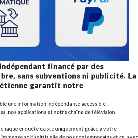
 indépendant financé par des
bre, sans subventions ni publicité. La
rétienne
garantit notre
ible une information indépendante accessible
tes,
nos applications
et notre
chaîne de télévision
, chaque enquête existe uniquement grâce à votre
l’immense soif spirituelle de nos contemporains et ce, ave