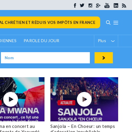
L CHRÉTIEN ET RÉDUIS VOS IMPÔTS EN FRANCE
DIENNES
PAROLE DU JOUR
Plus
a en concert au
Sanjola – En Choeur: un temps
 Sports de Yaoundé
d’adoration inoubliable