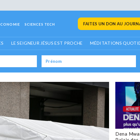
FAITES UN DON AU JOURNA
ECONOMIE
SCIENCES TECH
ES
LE SEIGNEUR JÉSUS EST PROCHE
MÉDITATIONS QUOTI
Dena Mwan
Palais des