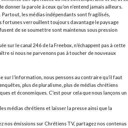
de donner la parole à ceux qu’on n’entend jamais ailleurs.
. Partout, les médias indépendants sont fragilisés,
 fortunes verrouillent toujours davantage le paysage
refusent de se soumettre sont maintenus sous pression
sée sur le canal 246 de la Freebox, n’échappent pas à cette
raître si nous ne parvenons pas à toucher de nouveaux
 sur l’information, nous pensons au contraire qu’il faut
d’enquêtes, plus de pluralisme, plus de médias chrétiens
tiques et économiques. C’est pour cela que nous lançons un
es médias chrétiens et laisser la presse ainsi que la
rdez nos émissions sur Chrétiens TV, partagez nos contenus