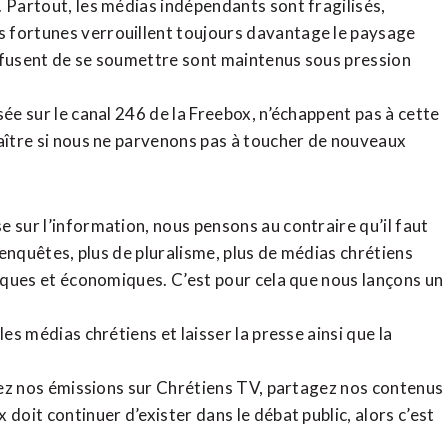
. Partout, les médias indépendants sont fragilisés,
 fortunes verrouillent toujours davantage le paysage
refusent de se soumettre sont maintenus sous pression
sée sur le canal 246 de la Freebox, n’échappent pas à cette
raître si nous ne parvenons pas à toucher de nouveaux
 sur l’information, nous pensons au contraire qu’il faut
d’enquêtes, plus de pluralisme, plus de médias chrétiens
tiques et économiques. C’est pour cela que nous lançons un
es médias chrétiens et laisser la presse ainsi que la
rdez nos émissions sur Chrétiens TV, partagez nos contenus
doit continuer d’exister dans le débat public, alors c’est