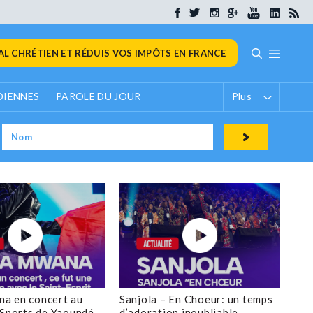
L CHRÉTIEN ET RÉDUIS VOS IMPÔTS EN FRANCE
DIENNES
PAROLE DU JOUR
Plus
a en concert au
Sanjola – En Choeur: un temps
 Sports de Yaoundé
d’adoration inoubliable