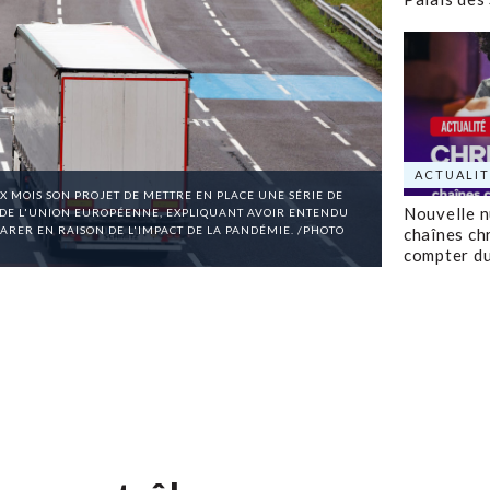
ACTUALIT
 MOIS SON PROJET DE METTRE EN PLACE UNE SÉRIE DE
Nouvelle 
DE L'UNION EUROPÉENNE, EXPLIQUANT AVOIR ENTENDU
ARER EN RAISON DE L'IMPACT DE LA PANDÉMIE. /PHOTO
chaînes ch
compter d