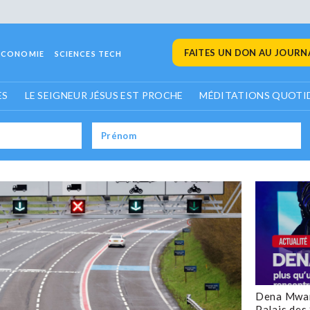
FAITES UN DON AU JOURNA
ECONOMIE
SCIENCES TECH
ES
LE SEIGNEUR JÉSUS EST PROCHE
MÉDITATIONS QUOTI
Dena Mwan
Palais des