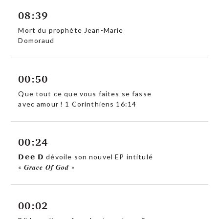
08:39
Mort du prophète Jean-Marie
Domoraud
00:50
Que tout ce que vous faites se fasse
avec amour ! 1 Corinthiens 16:14
00:24
𝗗𝗲𝗲 𝗗 dévoile son nouvel EP intitulé
« 𝑮𝒓𝒂𝒄𝒆 𝑶𝒇 𝑮𝒐𝒅 »
00:02