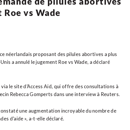
demande de pilules abortives
êt Roe vs Wade
néerlandais proposant des pilules abortives a plus
Unis a annulé le jugement Roe vs Wade, a déclaré
ia le site d’Access Aid, qui offre des consultations à
decin Rebecca Gomperts dans une interview à Reuters.
s constaté une augmentation incroyable du nombre de
des d’aide », a-t-elle déclaré.