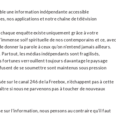
ible une information indépendante accessible
tes,
nos applications
et notre
chaîne de télévision
, chaque enquête existe uniquement grâce à votre
l’immense soif spirituelle de nos contemporains et ce, ave
de donner la parole à ceux qu’on n’entend jamais ailleurs.
. Partout, les médias indépendants sont fragilisés,
 fortunes verrouillent toujours davantage le paysage
refusent de se soumettre sont maintenus sous pression
sée sur le canal 246 de la Freebox, n’échappent pas à cette
raître si nous ne parvenons pas à toucher de nouveaux
 sur l’information, nous pensons au contraire qu’il faut