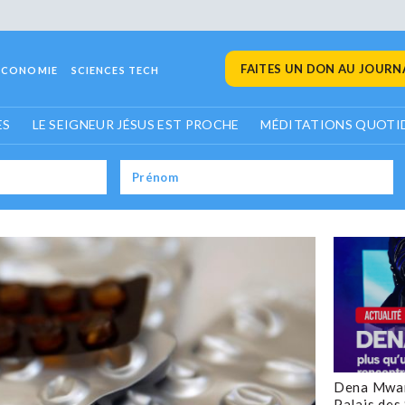
FAITES UN DON AU JOURNA
ECONOMIE
SCIENCES TECH
ES
LE SEIGNEUR JÉSUS EST PROCHE
MÉDITATIONS QUOTI
Dena Mwan
Palais des