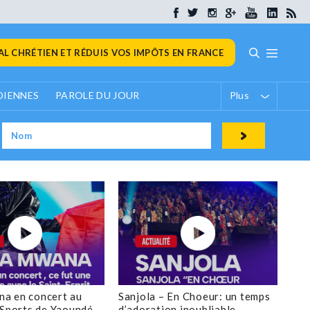
L CHRÉTIEN ET RÉDUIS VOS IMPÔTS EN FRANCE
DIENNES
PAROLE DU JOUR
Plus
a en concert au
Sanjola – En Choeur: un temps
 Sports de Yaoundé
d’adoration inoubliable