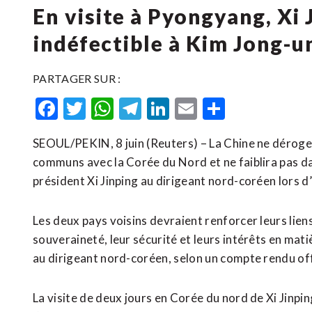
En visite à Pyongyang, Xi
indéfectible à Kim Jong-u
PARTAGER SUR :
Facebook
Twitter
WhatsApp
Telegram
LinkedIn
Email
Partager
SEOUL/PEKIN, 8 juin (Reuters) – La Chine ne déroge
communs avec la Corée du Nord et ne faiblira pas da
président Xi Jinping au dirigeant nord-coréen lors
Les deux pays voisins devraient renforcer leurs lie
souveraineté, leur sécurité et leurs intérêts en mat
au dirigeant nord-coréen, selon un compte rendu offi
La visite ‌de deux jours en Corée du nord de Xi Jinpi