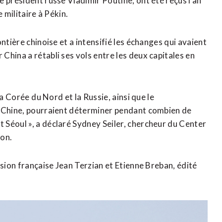
 président russe Vladimir Poutine, ont été reçus l’an
 militaire à Pékin.
ntière chinoise et a intensifié les échanges qui avaient
hina a rétabli ses vols entre les deux capitales en
a Corée ⁠du Nord et la Russie, ainsi que le
a Chine, pourraient déterminer pendant combien de
Séoul », a déclaré Sydney Seiler, chercheur du Center
ton.
sion française ​Jean Terzian et Etienne Breban, édité