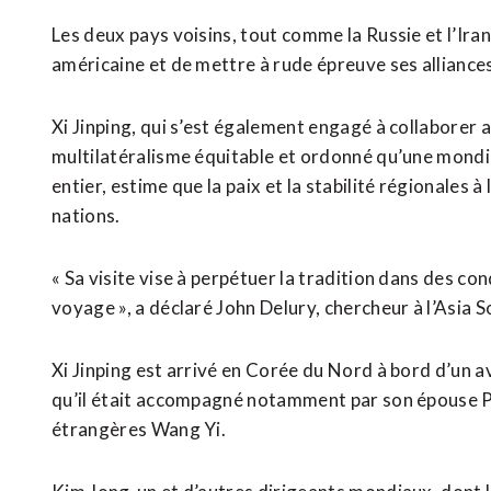
Les deux pays voisins, tout comme la Russie et l’Iran
américaine ​et de mettre à rude ​épreuve ses alliances,
Xi Jinping, qui s’est également engagé à collaborer
multilatéralisme équitable et ordonné qu’une ​mond
entier, estime que la paix et la stabilité régionale
nations.
« Sa visite vise à perpétuer la tradition dans des cond
voyage », a déclaré John Delury, chercheur à l’Asia S
Xi Jinping est arrivé en Corée du Nord à bord d’un av
qu’il était accompagné notamment par son épouse Pe
étrangères Wang Yi.