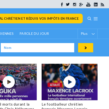
L CHRÉTIEN ET RÉDUIS VOS IMPÔTS EN FRANCE
DIENNES
PAROLE DU JOUR
Plus
8 morts durant la
Le footballeur chrétien
de Chris Ndikumana
français Maxence Lacroix