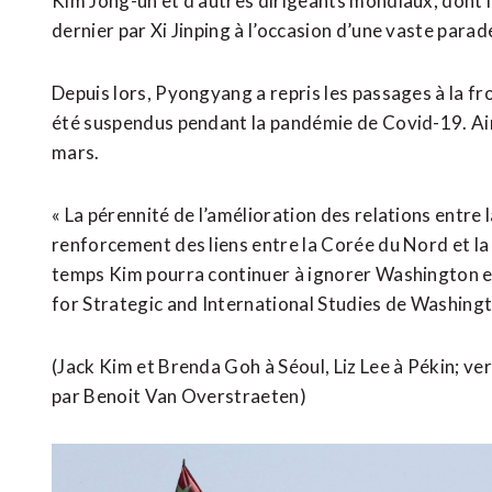
Kim Jong-un et d’autres dirigeants mondiaux, dont le
dernier par Xi Jinping à l’occasion d’une vaste parade
Depuis lors, Pyongyang a repris les passages à la fro
été suspendus pendant la pandémie de Covid-19. Air C
mars.
« La pérennité de l’amélioration des relations entre l
renforcement des liens entre la Corée du Nord et l
temps Kim pourra continuer à ignorer Washington et 
for Strategic and International ​Studies de Washing
(Jack Kim et Brenda Goh à Séoul, Liz Lee à Pékin; ver
par Benoit Van Overstraeten)