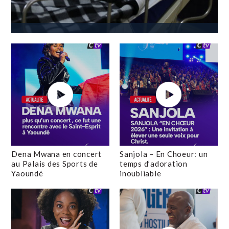
Dena Mwana en concert
Sanjola – En Choeur: un
au Palais des Sports de
temps d’adoration
Yaoundé
inoubliable