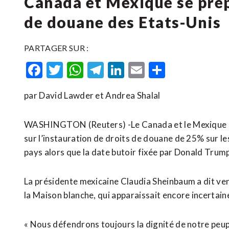
Canada et Mexique se prép
de douane des Etats-Unis
PARTAGER SUR :
Facebook
Twitter
WhatsApp
Telegram
LinkedIn
Email
Partager
par David Lawder et Andrea Shalal
WASHINGTON (Reuters) -Le Canada et le Mexique se
sur l’instauration de droits de douane de 25% sur 
pays alors que la date butoir fixée par Donald Trum
La présidente mexicaine Claudia Sheinbaum a dit vend
la Maison blanche, qui apparaissait encore incertaine
« Nous défendrons toujours la dignité de notre peup