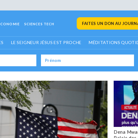
FAITES UN DON AU JOURNA
ECONOMIE
SCIENCES TECH
ES
LE SEIGNEUR JÉSUS EST PROCHE
MÉDITATIONS QUOTI
Dena Mwan
Palais des