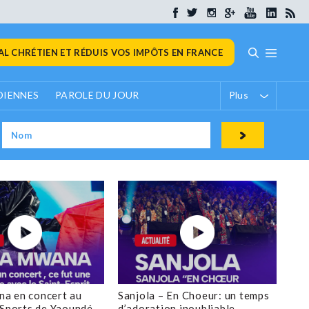
L CHRÉTIEN ET RÉDUIS VOS IMPÔTS EN FRANCE
DIENNES
PAROLE DU JOUR
Plus
a en concert au
Sanjola – En Choeur: un temps
 Sports de Yaoundé
d’adoration inoubliable