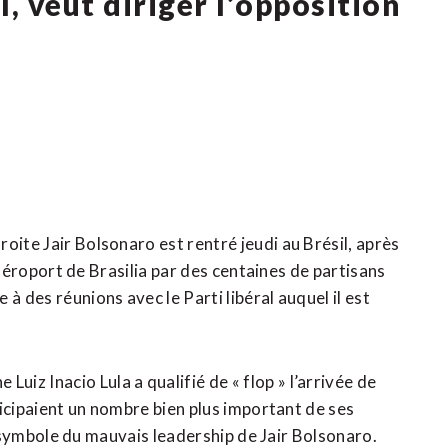
l, veut diriger l’opposition
oite Jair Bolsonaro est rentré jeudi au Brésil, après
l’aéroport de Brasilia par des centaines de partisans
à des réunions avec le Parti libéral auquel il est
z Inacio Lula a qualifié de « flop » l’arrivée de
nticipaient un nombre bien plus important de ses
 le symbole du mauvais leadership de Jair Bolsonaro.