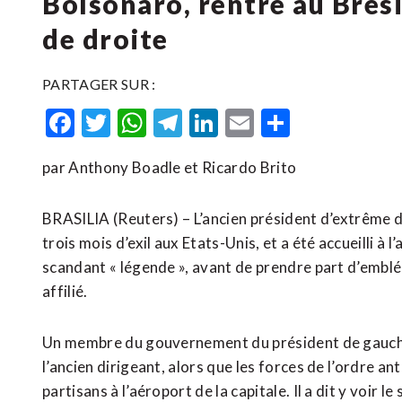
Bolsonaro, rentré au Brési
de droite
PARTAGER SUR :
Facebook
Twitter
WhatsApp
Telegram
LinkedIn
Email
Partager
par Anthony Boadle et Ricardo Brito
BRASILIA (Reuters) – L’ancien président d’extrême dr
trois mois d’exil aux Etats-Unis, et a été accueilli à 
scandant « légende », avant de prendre part d’emblée 
affilié.
Un membre du gouvernement du président de gauche Lui
l’ancien dirigeant, alors que les forces de l’ordre a
partisans à l’aéroport de la capitale. Il a dit y voir