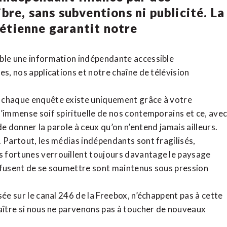
bre, sans subventions ni publicité. La
rétienne
garantit notre
ible une information indépendante accessible
tes,
nos applications
et notre
chaîne de télévision
, chaque enquête existe uniquement grâce à votre
l’immense soif spirituelle de nos contemporains et ce, ave
de donner la parole à ceux qu’on n’entend jamais ailleurs.
. Partout, les médias indépendants sont fragilisés,
 fortunes verrouillent toujours davantage le paysage
refusent de se soumettre sont maintenus sous pression
sée sur le canal 246 de la Freebox, n’échappent pas à cette
raître si nous ne parvenons pas à toucher de nouveaux