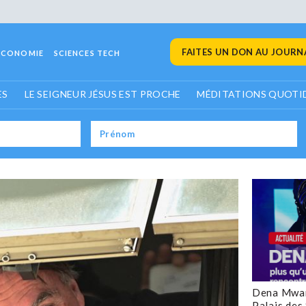
FAITES UN DON AU JOURNA
ECONOMIE
SCIENCES TECH
ES
LE SEIGNEUR JÉSUS EST PROCHE
MÉDITATIONS QUOTI
Dena Mwan
Palais des