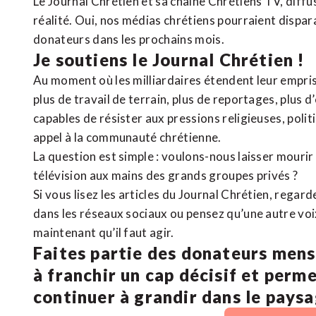
Le Journal Chrétien et sa chaîne Chrétiens TV, diffu
réalité. Oui, nos médias chrétiens pourraient dispa
donateurs dans les prochains mois.
Je soutiens le Journal Chrétien !
Au moment où les milliardaires étendent leur emprise
plus de travail de terrain, plus de reportages, plus 
capables de résister aux pressions religieuses, poli
appel à la communauté chrétienne.
La question est simple : voulons-nous laisser mourir l
télévision aux mains des grands groupes privés ?
Si vous lisez les articles du Journal Chrétien, rega
dans les réseaux sociaux ou pensez qu’une autre voix 
maintenant qu’il faut agir.
Faites partie des donateurs mens
à franchir un cap décisif et perm
continuer à grandir dans le pays