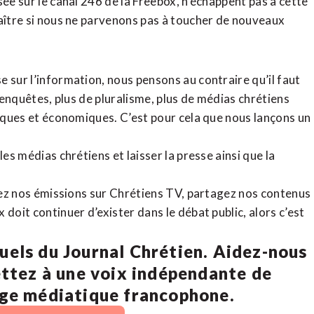
sée sur le canal 246 de la Freebox, n’échappent pas à cette
raître si nous ne parvenons pas à toucher de nouveaux
 sur l’information, nous pensons au contraire qu’il faut
d’enquêtes, plus de pluralisme, plus de médias chrétiens
tiques et économiques. C’est pour cela que nous lançons un
es médias chrétiens et laisser la presse ainsi que la
rdez nos émissions sur Chrétiens TV, partagez nos contenus
doit continuer d’exister dans le débat public, alors c’est
uels du Journal Chrétien. Aidez-nous
ettez à une voix indépendante de
age médiatique francophone.