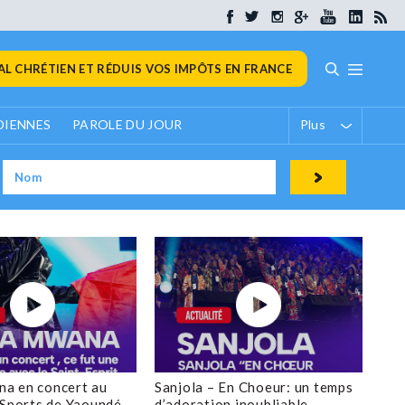
L CHRÉTIEN ET RÉDUIS VOS IMPÔTS EN FRANCE
DIENNES
PAROLE DU JOUR
Plus
a en concert au
Sanjola – En Choeur: un temps
 Sports de Yaoundé
d’adoration inoubliable