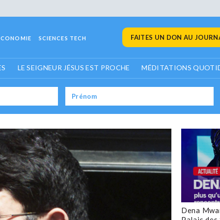
FAITES UN DON AU JOURNA
ECONOMIE
SCIENCES TECH
ES
LE SEIGNEUR JÉSUS EST PROCHE
MÉDITATIONS QUOTI
Dena Mwan
Palais des