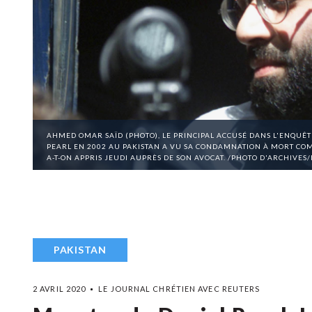
AHMED OMAR SAÏD (PHOTO), LE PRINCIPAL ACCUSÉ DANS L'ENQUÊT
PEARL EN 2002 AU PAKISTAN A VU SA CONDAMNATION À MORT COM
A-T-ON APPRIS JEUDI AUPRÈS DE SON AVOCAT. /PHOTO D'ARCHIVES
PAKISTAN
2 AVRIL 2020
LE JOURNAL CHRÉTIEN AVEC REUTERS