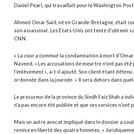
Daniel Pearl, qui travaillait pour le Washington Post
Ahmed Omar Saïd, né en Grande-Bretagne, était co
son assassinat. Les Etats-Unis ont tenté d’obtenir so
CNN.
« La cour a commué la condamnation à mort d’Omar à
Naveed. « Les accusations de meurtre n’ont pas été 
l’enlèvement », a-t-il ajouté. Son client étant détenu
ordonnée dans la journée. « Il sera dehors dans quelq
Le procureur de la province du Sindh Faiz Shah a indi
n’a pas encore été publiée et que ses services n’ont p
Mais un autre avocat impliqué dans le dossier a soul
remise en liberté des quatre hommes. « Juridiquement