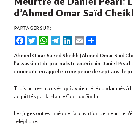
Meurtre de Daniel Pearl:
d’Ahmed Omar Saïd Cheik
PARTAGER SUR :
Facebook
Twitter
WhatsApp
Telegram
LinkedIn
Email
Partager
Ahmed Omar Saeed Sheikh (Ahmed Omar Saïd Cheik
l’assassinat du journaliste américain Daniel Pear
commuée en appel en une peine de sept ans de pri
Trois autres accusés, qui avaient été condamnés à la
acquittés par la Haute Cour du Sindh.
Les juges ont estimé que l’accusation de meurtre n’é
téléphone.