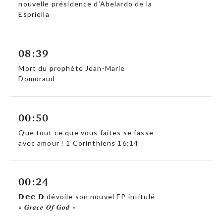
nouvelle présidence d’Abelardo de la
Espriella
08:39
Mort du prophète Jean-Marie
Domoraud
00:50
Que tout ce que vous faites se fasse
avec amour ! 1 Corinthiens 16:14
00:24
𝗗𝗲𝗲 𝗗 dévoile son nouvel EP intitulé
« 𝑮𝒓𝒂𝒄𝒆 𝑶𝒇 𝑮𝒐𝒅 »