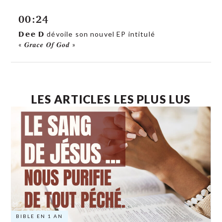
00:24
𝗗𝗲𝗲 𝗗 dévoile son nouvel EP intitulé
« 𝑮𝒓𝒂𝒄𝒆 𝑶𝒇 𝑮𝒐𝒅 »
LES ARTICLES LES PLUS LUS
BIBLE EN 1 AN