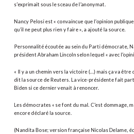
s’exprimait sous le sceau de l’anonymat.
Nancy Pelosi est « convaincue que l’opinion publiqu
qu’il ne peut plus rien y faire », a ajouté la source.
Personnalité écoutée au sein du Parti démocrate, Na
président Abraham Lincoln selon lequel « avec l’opinio
« Il y a un chemin vers la victoire (…) mais ça va être
dit la source de Reuters. La vice-présidente fait pa
Biden si ce dernier venait à renoncer.
Les démocrates « se font du mal. C’est dommage, mai
encore déclaré la source.
(Nandita Bose; version française Nicolas Delame, éd