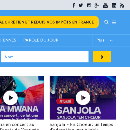
L CHRÉTIEN ET RÉDUIS VOS IMPÔTS EN FRANCE
DIENNES
PAROLE DU JOUR
Plus
a en concert au
Sanjola – En Choeur: un temps
 Sports de Yaoundé
d’adoration inoubliable