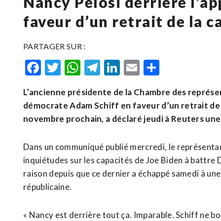
Nancy Pelosi derrière l’ap
faveur d’un retrait de la 
PARTAGER SUR :
Facebook
Twitter
WhatsApp
Telegram
LinkedIn
Email
Partager
L’ancienne présidente de la Chambre des représen
démocrate Adam Schiff en faveur d’un retrait de l
novembre prochain, a déclaré jeudi à Reuters une
Dans un communiqué publié mercredi, le représentant
inquiétudes sur les capacités de Joe Biden à battre
raison depuis que ce dernier a échappé samedi à une
républicaine.
« Nancy est derrière tout ça. Imparable. Schiff ne bou