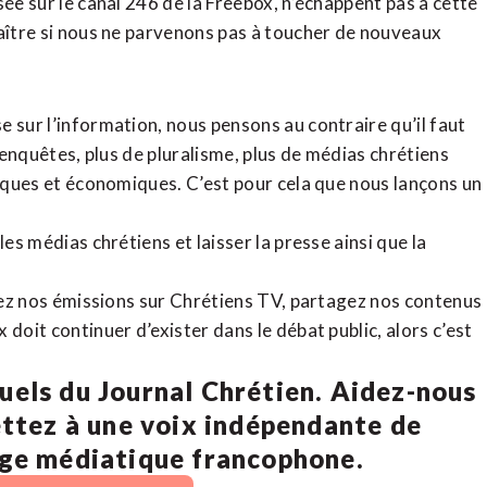
sée sur le canal 246 de la Freebox, n’échappent pas à cette
raître si nous ne parvenons pas à toucher de nouveaux
 sur l’information, nous pensons au contraire qu’il faut
d’enquêtes, plus de pluralisme, plus de médias chrétiens
tiques et économiques. C’est pour cela que nous lançons un
es médias chrétiens et laisser la presse ainsi que la
rdez nos émissions sur Chrétiens TV, partagez nos contenus
doit continuer d’exister dans le débat public, alors c’est
uels du Journal Chrétien. Aidez-nous
ettez à une voix indépendante de
age médiatique francophone.