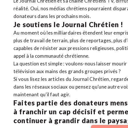
Le Journal Chrétien et sa chaîne Chrétiens TV, diffu
réalité. Oui, nos médias chrétiens pourraient dispa
donateurs dans les prochains mois.
Je soutiens le Journal Chrétien !
Au moment où les milliardaires étendent leur emprise
plus de travail de terrain, plus de reportages, plus 
capables de résister aux pressions religieuses, poli
appel à la communauté chrétienne.
La question est simple : voulons-nous laisser mourir l
télévision aux mains des grands groupes privés ?
Si vous lisez les articles du Journal Chrétien, rega
dans les réseaux sociaux ou pensez qu’une autre voix 
maintenant qu’il faut agir.
Faites partie des donateurs mens
à franchir un cap décisif et perm
continuer à grandir dans le pays