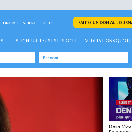
FAITES UN DON AU JOURNA
ECONOMIE
SCIENCES TECH
ES
LE SEIGNEUR JÉSUS EST PROCHE
MÉDITATIONS QUOTI
Dena Mwan
Palais des