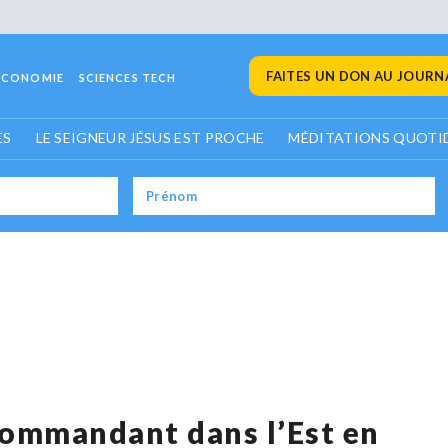
FAITES UN DON AU JOURNA
ECONOMIE
SCIENCES TECH
ES
LE SEIGNEUR JÉSUS EST PROCHE
MÉDITATIONS QUOTI
commandant dans l’Est en