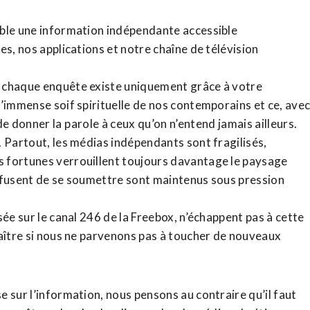
ible une information indépendante accessible
tes,
nos applications
et notre
chaîne de télévision
, chaque enquête existe uniquement grâce à votre
l’immense soif spirituelle de nos contemporains et ce, ave
de donner la parole à ceux qu’on n’entend jamais ailleurs.
. Partout, les médias indépendants sont fragilisés,
 fortunes verrouillent toujours davantage le paysage
refusent de se soumettre sont maintenus sous pression
sée sur le canal 246 de la Freebox, n’échappent pas à cette
raître si nous ne parvenons pas à toucher de nouveaux
 sur l’information, nous pensons au contraire qu’il faut