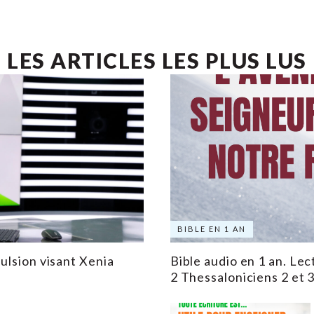
LES ARTICLES LES PLUS LUS
BIBLE EN 1 AN
pulsion visant Xenia
Bible audio en 1 an. Lec
2 Thessaloniciens 2 et 