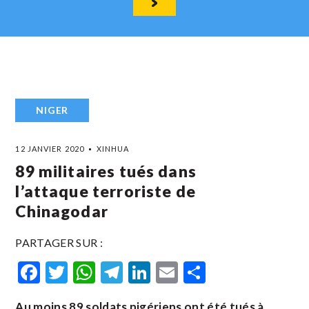
NIGER
12 JANVIER 2020
XINHUA
89 militaires tués dans
l’attaque terroriste de
Chinagodar
PARTAGER SUR :
Facebook
Twitter
WhatsApp
Telegram
LinkedIn
Email
Partager
Au moins 89 soldats nigériens ont été tués à