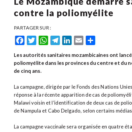
Le Mozambique démarre s
contre la poliomyélite
PARTAGER SUR :
Facebook
Twitter
WhatsApp
Telegram
LinkedIn
Email
Partager
Les autorités sanitaires mozambicaines ont lancé
poliomyélite dans les provinces du centre et du n
de cinq ans.
La campagne, dirigée par le Fonds des Nations Unie
réponse à la récente apparition de cas de poliomyéli
Malawi voisin et l’identification de deux cas de pol
de Nampula et Cabo Delgado, selon certains médias
La campagne vaccinale sera organisée en quatre étape