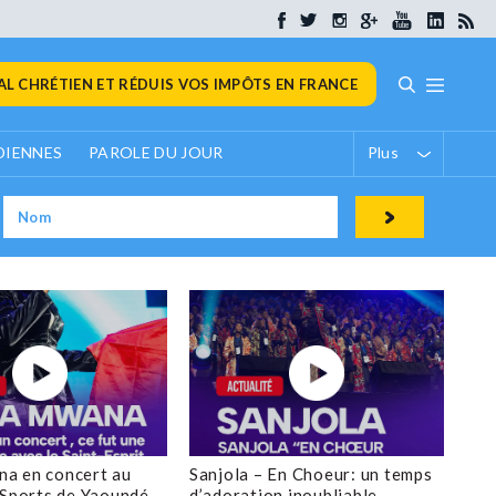
L CHRÉTIEN ET RÉDUIS VOS IMPÔTS EN FRANCE
DIENNES
PAROLE DU JOUR
Plus
a en concert au
Sanjola – En Choeur: un temps
 Sports de Yaoundé
d’adoration inoubliable