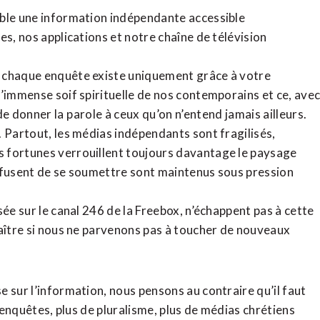
ible une information indépendante accessible
tes,
nos applications
et notre
chaîne de télévision
, chaque enquête existe uniquement grâce à votre
l’immense soif spirituelle de nos contemporains et ce, ave
de donner la parole à ceux qu’on n’entend jamais ailleurs.
. Partout, les médias indépendants sont fragilisés,
 fortunes verrouillent toujours davantage le paysage
refusent de se soumettre sont maintenus sous pression
sée sur le canal 246 de la Freebox, n’échappent pas à cette
raître si nous ne parvenons pas à toucher de nouveaux
 sur l’information, nous pensons au contraire qu’il faut
d’enquêtes, plus de pluralisme, plus de médias chrétiens