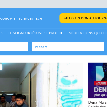
FAITES UN DON AU JOURNA
ECONOMIE
SCIENCES TECH
ES
LE SEIGNEUR JÉSUS EST PROCHE
MÉDITATIONS QUOTI
Dena Mwan
Palais des