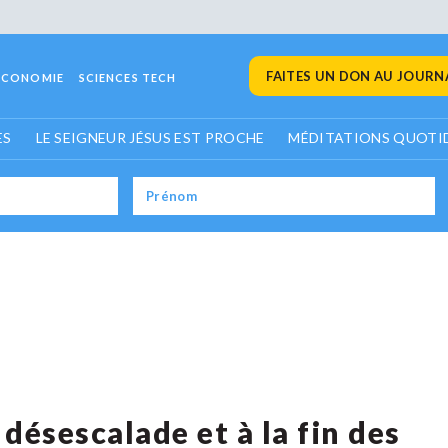
FAITES UN DON AU JOURNA
ECONOMIE
SCIENCES TECH
ES
LE SEIGNEUR JÉSUS EST PROCHE
MÉDITATIONS QUOTI
 désescalade et à la fin des