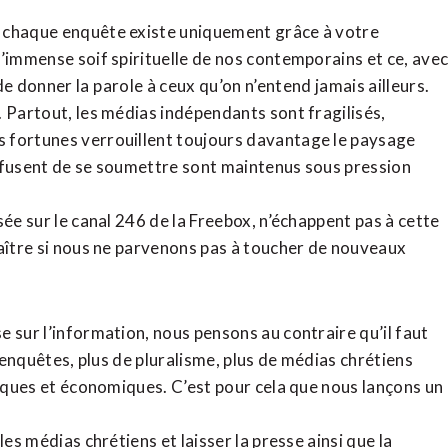
, chaque enquête existe uniquement grâce à votre
l’immense soif spirituelle de nos contemporains et ce, ave
de donner la parole à ceux qu’on n’entend jamais ailleurs.
. Partout, les médias indépendants sont fragilisés,
 fortunes verrouillent toujours davantage le paysage
refusent de se soumettre sont maintenus sous pression
sée sur le canal 246 de la Freebox, n’échappent pas à cette
raître si nous ne parvenons pas à toucher de nouveaux
 sur l’information, nous pensons au contraire qu’il faut
d’enquêtes, plus de pluralisme, plus de médias chrétiens
tiques et économiques. C’est pour cela que nous lançons un
es médias chrétiens et laisser la presse ainsi que la