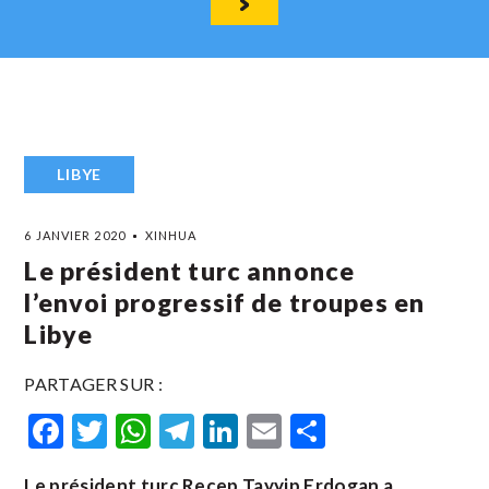
LIBYE
6 JANVIER 2020
XINHUA
Le président turc annonce
l’envoi progressif de troupes en
Libye
PARTAGER SUR :
Facebook
Twitter
WhatsApp
Telegram
LinkedIn
Email
Partager
Le président turc Recep Tayyip Erdogan a