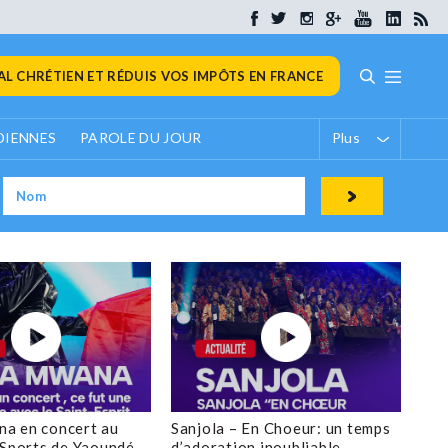
L CHRÉTIEN ET RÉDUIS VOS IMPÔTS EN FRANCE
DIENNES
PAROLE DU JOUR
Plus
a en concert au
Sanjola – En Choeur: un temps
 Sports de Yaoundé
d’adoration inoubliable