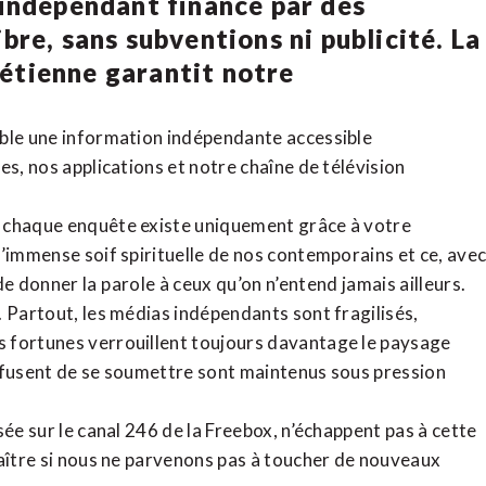
 indépendant financé par des
bre, sans subventions ni publicité. La
rétienne
garantit notre
ible une information indépendante accessible
tes,
nos applications
et notre
chaîne de télévision
, chaque enquête existe uniquement grâce à votre
l’immense soif spirituelle de nos contemporains et ce, ave
de donner la parole à ceux qu’on n’entend jamais ailleurs.
. Partout, les médias indépendants sont fragilisés,
 fortunes verrouillent toujours davantage le paysage
refusent de se soumettre sont maintenus sous pression
sée sur le canal 246 de la Freebox, n’échappent pas à cette
raître si nous ne parvenons pas à toucher de nouveaux