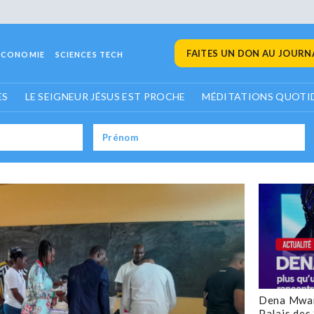
FAITES UN DON AU JOURNA
ECONOMIE
SCIENCES TECH
ES
LE SEIGNEUR JÉSUS EST PROCHE
MÉDITATIONS QUOTI
Dena Mwan
Palais des