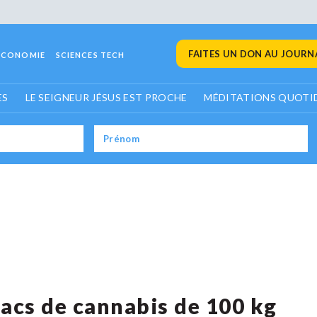
FAITES UN DON AU JOURNA
ECONOMIE
SCIENCES TECH
ES
LE SEIGNEUR JÉSUS EST PROCHE
MÉDITATIONS QUOTI
 sacs de cannabis de 100 kg