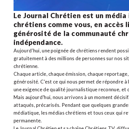
Le Journal Chrétien est un média
chrétiens comme vous, en accès li
générosité de la communauté ch
indépendance.
Aujourd’hui, une poignée de chrétiens rendent poss
gratuitement à des millions de personnes sur nos si
chrétienne
.
Chaque article, chaque émission, chaque reportage
générosité. C’est ce qui nous permet de répondre à 
une exigence de qualité journalistique reconnue,
et 
Mais aujourd’hui, nous arrivons à un moment décisif
attaqués, précarisés. Pendant que quelques grandes
médiatique, les médias chrétiens et tous ceux qui 
permanente.
Le Journal Chrétien et sa chaîne Chrétiens TV, diffu