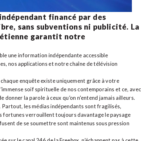
 indépendant financé par des
bre, sans subventions ni publicité. La
rétienne
garantit notre
ible une information indépendante accessible
tes,
nos applications
et notre
chaîne de télévision
, chaque enquête existe uniquement grâce à votre
l’immense soif spirituelle de nos contemporains et ce, ave
de donner la parole à ceux qu’on n’entend jamais ailleurs.
. Partout, les médias indépendants sont fragilisés,
 fortunes verrouillent toujours davantage le paysage
refusent de se soumettre sont maintenus sous pression
sée sur le canal 246 de la Freebox, n’échappent pas à cette