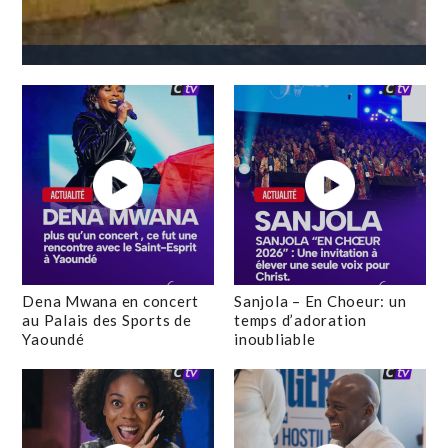
Dena Mwana en concert
Sanjola – En Choeur: un
au Palais des Sports de
temps d’adoration
Yaoundé
inoubliable