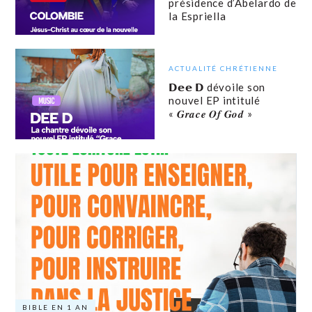
présidence d’Abelardo de
la Espriella
ACTUALITÉ CHRÉTIENNE
𝗗𝗲𝗲 𝗗 dévoile son
nouvel EP intitulé
« 𝑮𝒓𝒂𝒄𝒆 𝑶𝒇 𝑮𝒐𝒅 »
BIBLE EN 1 AN