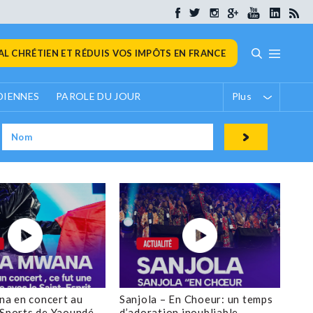
L CHRÉTIEN ET RÉDUIS VOS IMPÔTS EN FRANCE
DIENNES
PAROLE DU JOUR
Plus
a en concert au
Sanjola – En Choeur: un temps
 Sports de Yaoundé
d’adoration inoubliable