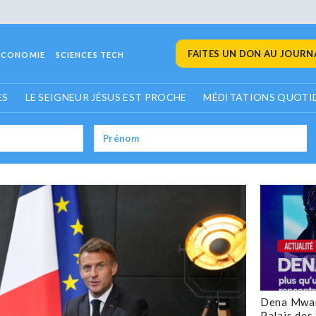
FAITES UN DON AU JOURNA
ECONOMIE
SCIENCES TECH
ES
LE SEIGNEUR JÉSUS EST PROCHE
MÉDITATIONS QUOTI
Dena Mwan
Palais des