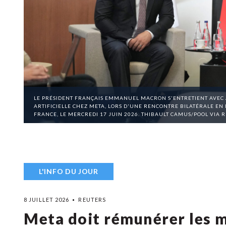
LE PRÉSIDENT FRANÇAIS EMMANUEL MACRON S'ENTRETIENT AVEC 
ARTIFICIELLE CHEZ META, LORS D'UNE RENCONTRE BILATÉRALE EN
FRANCE, LE MERCREDI 17 JUIN 2026. THIBAULT CAMUS/POOL VIA 
L'INFO DU JOUR
8 JUILLET 2026
REUTERS
Meta doit rémunérer les mé