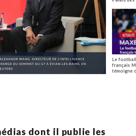
Le footbal
ALEXANDR WANG, DIRECTEUR DE L'INTELLIGENCE
 MARGE DU SOMMET DU G7 À ÉVIAN-LES-BAINS, EN
français M
REUTERS
témoigne d
dias dont il publie les