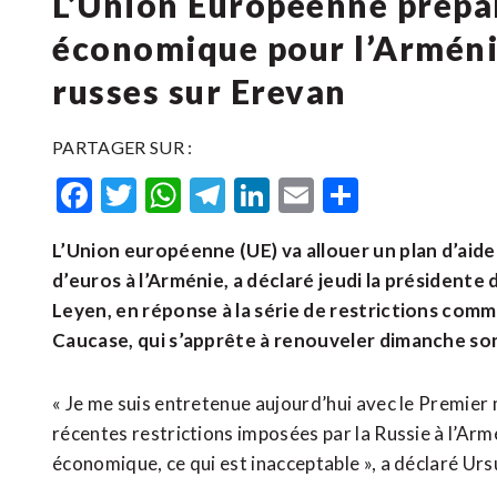
L’Union Européenne prépar
économique pour l’Arméni
russes sur Erevan
PARTAGER SUR :
Facebook
Twitter
WhatsApp
Telegram
LinkedIn
Email
Partager
L’Union européenne (UE) va allouer un plan d’aide
d’euros à l’Arménie, a déclaré jeudi la présidente
Leyen, ‌en réponse à la série ​de restrictions comm
‌Caucase, qui ‌s’apprête à renouveler dimanche s
« Je me suis entretenue aujourd’hui avec le Premier m
récentes restrictions imposées par la Russie à l’Armén
économique, ce qui est inacceptable », a déclaré Urs