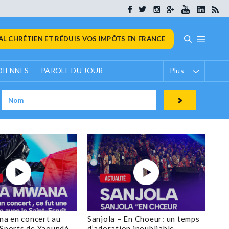
L CHRÉTIEN ET RÉDUIS VOS IMPÔTS EN FRANCE
DIENNES
PAROLE DU JOUR
Plus
a en concert au
Sanjola – En Choeur: un temps
 Sports de Yaoundé
d’adoration inoubliable