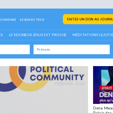
FAITES UN DON AU JOURNA
ECONOMIE
SCIENCES TECH
ES
LE SEIGNEUR JÉSUS EST PROCHE
MÉDITATIONS QUOTI
Dena Mwan
Palais des