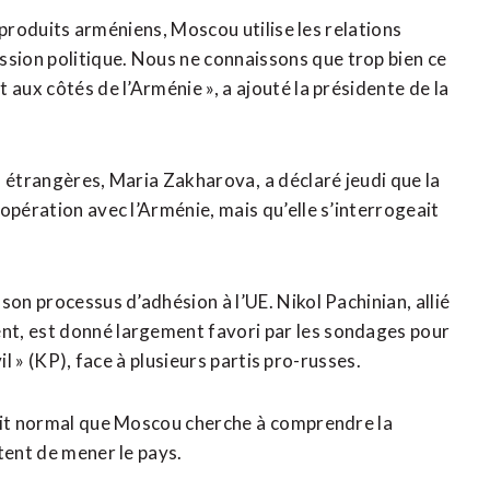
 ⁠produits arméniens, Moscou utilise les relations
ion politique. Nous ne connaissons que trop bien ce
 aux côtés de l’Arménie », a ajouté la présidente de la
s étrangères, Maria Zakharova, ⁠a déclaré jeudi que la
oopération avec l’Arménie, mais qu’elle s’interrogeait
on processus ‌d’adhésion à ​l’UE. Nikol Pachinian, allié
t, est ​donné largement favori par les sondages pour
vil » (KP), face à plusieurs partis pro-russes.
ait normal que Moscou cherche à ⁠comprendre la
tent de mener le pays.