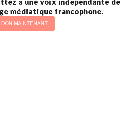
ettez à une voix indépendante de
age médiatique francophone.
N DON MAINTENANT