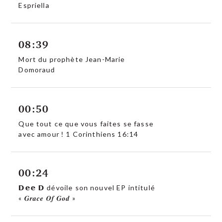
Espriella
08:39
Mort du prophète Jean-Marie
Domoraud
00:50
Que tout ce que vous faites se fasse
avec amour ! 1 Corinthiens 16:14
00:24
𝗗𝗲𝗲 𝗗 dévoile son nouvel EP intitulé
« 𝑮𝒓𝒂𝒄𝒆 𝑶𝒇 𝑮𝒐𝒅 »