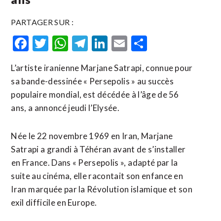
PARTAGER SUR :
Facebook
Twitter
WhatsApp
Telegram
LinkedIn
Email
Partager
L’artiste iranienne Marjane Satrapi, connue pour
sa bande-dessinée « Persepolis » ​au ‌succès
populaire mondial, ​est ⁠décédée à l’âge ‌de ‌56
ans, a annoncé jeudi l’Elysée.
Née le 22 ​novembre 1969 en Iran, Marjane
Satrapi a grandi à Téhéran avant de s’installer
⁠en France. Dans « Persepolis », ⁠adapté par la
suite au cinéma, elle racontait son enfance en
Iran ⁠marquée par ‌la Révolution islamique et ⁠son
exil ​difficile ​en Europe.