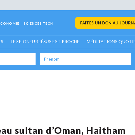
FAITES UN DON AU JOURNA
ECONOMIE
SCIENCES TECH
ES
LE SEIGNEUR JÉSUS EST PROCHE
MÉDITATIONS QUOTI
uveau sultan d’Oman, Haitham