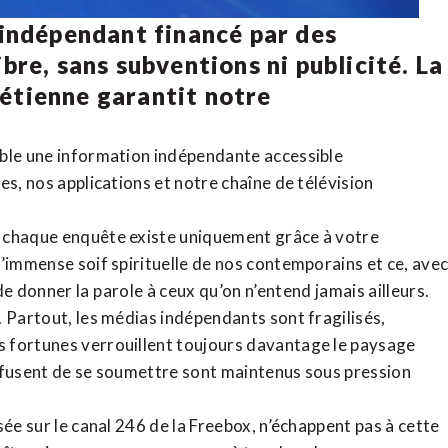
 indépendant financé par des
bre, sans subventions ni publicité. La
rétienne
garantit notre
ible une information indépendante accessible
tes,
nos applications
et notre
chaîne de télévision
, chaque enquête existe uniquement grâce à votre
l’immense soif spirituelle de nos contemporains et ce, ave
de donner la parole à ceux qu’on n’entend jamais ailleurs.
. Partout, les médias indépendants sont fragilisés,
 fortunes verrouillent toujours davantage le paysage
refusent de se soumettre sont maintenus sous pression
sée sur le canal 246 de la Freebox, n’échappent pas à cette