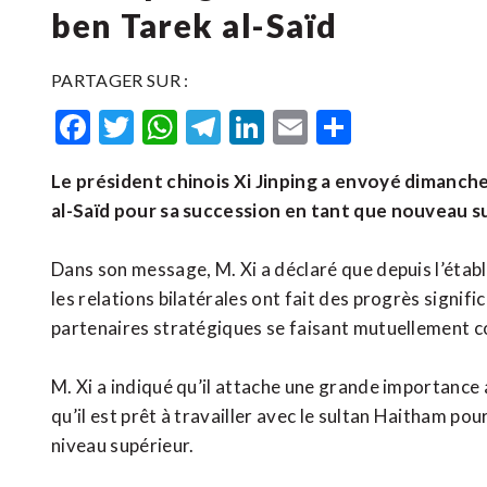
ben Tarek al-Saïd
PARTAGER SUR :
Facebook
Twitter
WhatsApp
Telegram
LinkedIn
Email
Partager
Le président chinois Xi Jinping a envoyé dimanch
al-Saïd pour sa succession en tant que nouveau s
Dans son message, M. Xi a déclaré que depuis l’étab
les relations bilatérales ont fait des progrès signif
partenaires stratégiques se faisant mutuellement c
M. Xi a indiqué qu’il attache une grande importanc
qu’il est prêt à travailler avec le sultan Haitham pou
niveau supérieur.