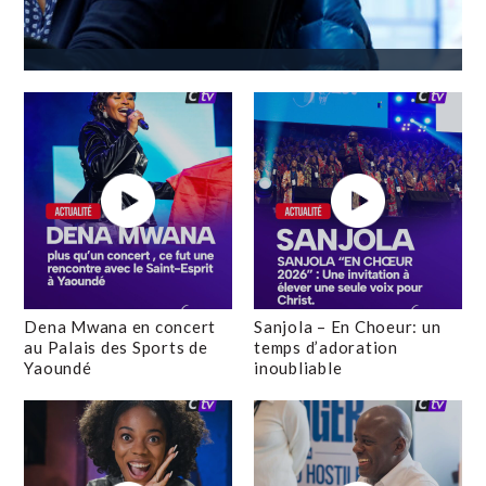
Dena Mwana en concert
Sanjola – En Choeur: un
au Palais des Sports de
temps d’adoration
Yaoundé
inoubliable